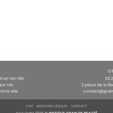
C
0 et 14h-19h
03.2
sur rdv
2 place de la li
tre ville.
contact@grain
CGV
MENTIONS LÉGALES
CONTACT