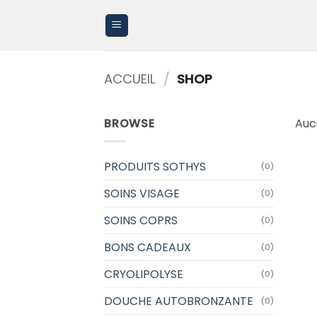
Passer
au
contenu
ACCUEIL
/
SHOP
BROWSE
Auc
PRODUITS SOTHYS
(0)
SOINS VISAGE
(0)
SOINS COPRS
(0)
BONS CADEAUX
(0)
CRYOLIPOLYSE
(0)
DOUCHE AUTOBRONZANTE
(0)